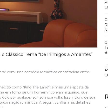
P
E
O
R
N
O
T
B
 o Clássico Tema “De Inimigos a Amantes”
D
A
vers” com uma comédia romântica encantadora entre
C
cido como “King The Land”) é mais uma aposta da
a gira em torno de um homem rico e amargurado, que
dio por qualquer sorriso à sua volta. Isso inclui o de sua
proximação romântica. A seguir, confira mais detalhes
ão.