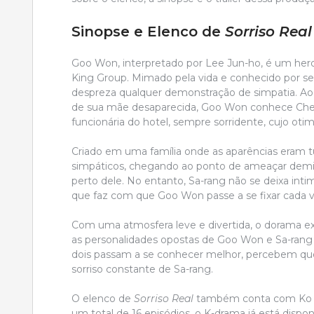
Sinopse e Elenco de
Sorriso Real
Goo Won, interpretado por Lee Jun-ho, é um herd
King Group. Mimado pela vida e conhecido por s
despreza qualquer demonstração de simpatia. Ao 
de sua mãe desaparecida, Goo Won conhece Cheon
funcionária do hotel, sempre sorridente, cujo oti
Criado em uma família onde as aparências eram
simpáticos, chegando ao ponto de ameaçar demiti
perto dele. No entanto, Sa-rang não se deixa intim
que faz com que Goo Won passe a se fixar cada v
Com uma atmosfera leve e divertida, o dorama exp
as personalidades opostas de Goo Won e Sa-rang 
dois passam a se conhecer melhor, percebem qu
sorriso constante de Sa-rang.
O elenco de
Sorriso Real
também conta com Ko W
um total de 16 episódios, o K-drama já está disponí