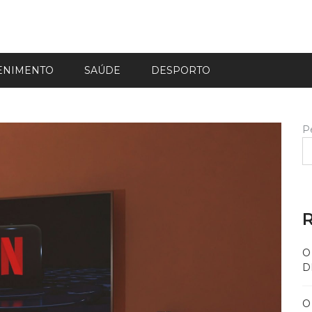
ENIMENTO
SAÚDE
DESPORTO
P
R
O
D
O