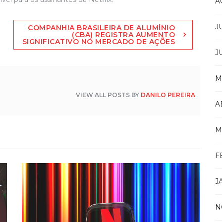
A
J
COMPANHIA BRASILEIRA DE ALUMÍNIO
(CBA) REGISTRA AUMENTO
SIGNIFICATIVO NO MERCADO DE AÇÕES
J
M
VIEW ALL POSTS BY
DANILO PEREIRA
A
M
F
J
N