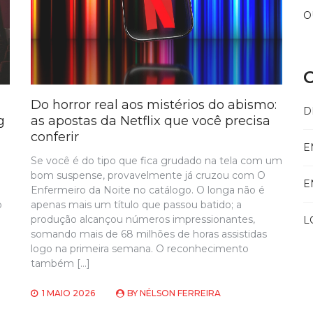
O
C
Do horror real aos mistérios do abismo:
D
g
as apostas da Netflix que você precisa
conferir
E
Se você é do tipo que fica grudado na tela com um
bom suspense, provavelmente já cruzou com O
E
Enfermeiro da Noite no catálogo. O longa não é
o
apenas mais um título que passou batido; a
produção alcançou números impressionantes,
L
somando mais de 68 milhões de horas assistidas
logo na primeira semana. O reconhecimento
também […]
1 MAIO 2026
BY
NÉLSON FERREIRA