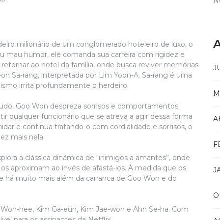
N
A
eiro milionário de um conglomerado hoteleiro de luxo, o
eu mau humor, ele comanda sua carreira com rigidez e
retornar ao hotel da família, onde busca reviver memórias
J
 Sa-rang, interpretada por Lim Yoon-A. Sa-rang é uma
mismo irrita profundamente o herdeiro.
M
 tudo, Goo Won despreza sorrisos e comportamentos
r qualquer funcionário que se atreva a agir dessa forma
A
idar e continua tratando-o com cordialidade e sorrisos, o
ez mais nela.
F
lora a clássica dinâmica de “inimigos a amantes”, onde
os aproximam ao invés de afastá-los. À medida que os
J
e há muito mais além da carranca de Goo Won e do
O
on-hee, Kim Ga-eun, Kim Jae-won e Ahn Se-ha. Com
vel para os assinantes da Netflix.