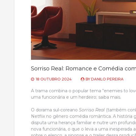
Sorriso Real: Romance e Comédia com
18 OUTUBRO 2024
BY
DANILO PEREIRA
A trama combina o popular tema “enemies to lo
uma funcionária e um herdeiro; saiba mais.
O dorama sul-coreano
Sorriso Real
(também conhe
Netflix no gênero comédia romântica. A históri
disputa uma herança familiar e nutre um profundo ó
nova funcionária, o que o leva a uma inesperada a
sobre o elenco, a sinopse e o trailer dessa produç