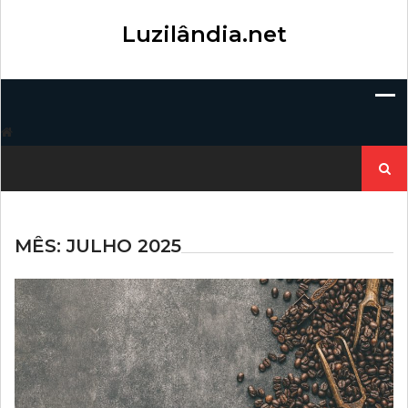
Skip
to
Luzilândia.net
content
Pesqui
por:
MÊS:
JULHO 2025