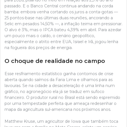
para 2026, pisando no freio em relação aos 2,3% do ano
passado. E o Banco Central continua andando na corda
bamba: embora venha cortando os juros a conta-gotas —
25 pontos-base nas últimas duas reuniões, ancorando a
Selic em pesados 14,50% —, a inflação teima em pressionar.
O alvo é 3%, mas o IPCA bateu 4,39% em abril. Para azedar
um pouco mais o caldo, o cenário geopolítico,
especialmente o atrito entre EUA, Israel e Irã, jogou lenha
na fogueira dos preços de energia.
O choque de realidade no campo
Esse resfriamento estatístico ganha contornos de crise
aberta quando saímos da Faria Lima e olhamos para as
lavouras. Se na cidade a desaceleração é uma linha num
gráfico, no agronegócio ela já se traduz em sufoco
financeiro. O produtor rural no Brasil está sendo espremido
por uma tempestade perfeita que ameaça redesenhar o
mapa da agricultura sul-americana nos próximos anos.
Matthew Kruse, um agricultor de Iowa que também toca