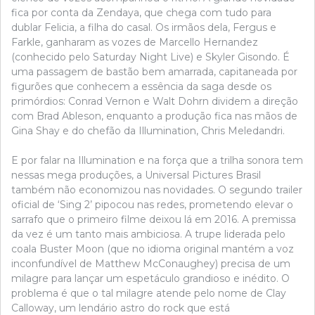
fica por conta da Zendaya, que chega com tudo para
dublar Felicia, a filha do casal. Os irmãos dela, Fergus e
Farkle, ganharam as vozes de Marcello Hernandez
(conhecido pelo Saturday Night Live) e Skyler Gisondo. É
uma passagem de bastão bem amarrada, capitaneada por
figurões que conhecem a essência da saga desde os
primórdios: Conrad Vernon e Walt Dohrn dividem a direção
com Brad Ableson, enquanto a produção fica nas mãos de
Gina Shay e do chefão da Illumination, Chris Meledandri.
E por falar na Illumination e na força que a trilha sonora tem
nessas mega produções, a Universal Pictures Brasil
também não economizou nas novidades. O segundo trailer
oficial de ‘Sing 2’ pipocou nas redes, prometendo elevar o
sarrafo que o primeiro filme deixou lá em 2016. A premissa
da vez é um tanto mais ambiciosa. A trupe liderada pelo
coala Buster Moon (que no idioma original mantém a voz
inconfundível de Matthew McConaughey) precisa de um
milagre para lançar um espetáculo grandioso e inédito. O
problema é que o tal milagre atende pelo nome de Clay
Calloway, um lendário astro do rock que está