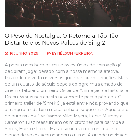
O Peso da Nostalgia: O Retorno a Tão Tão
Distante e os Novos Palcos de Sing 2
16 JUNHO 2026
BY
NÉLSON FERREIRA
A poeira nem bem baixou e os estúdios de animação já
decidiram jogar pesado com a nossa memória afetiva,
trazendo de volta universos que marcaram gerações. Mais
de um quarto de século depois do ogro mais amado do
cinema faturar o primeiro Oscar de Animação da história, a
DreamWorks nos arrasta novamente para o pântano. O
primeiro trailer de ‘Shrek 5’ já está entre nós, provando que
a franquia ainda tem muita lenha para queimar. Aquele trio
de ouro raiz está vivíssimo: Mike Myers, Eddie Murphy e
Cameron Diaz reassumem os microfones para dar vida a
Shrek, Burro e Fiona. Mas a família verde cresceu, e o
elenco de vozes acompanhou o ritmo. A grande novidade