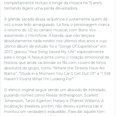
completamente recluso e longe da música há 15 anos,
tentando digerir uma perda devastadora.
A grande sacada dessa sequência é justamente quem dá
voz a esse leão amargurado. Lá fora, o personagem marca
o retorno do U2 ao cenário musical, com Bono Vox
assumindo o microfone. A banda, que não lançava
absolutamente nada inédito nos últimos dois anos e cujo
último álbum de estúdio foi o “Songs Of Experience” em
2017, gravou “Your Song Saved My Life” especialmente
para o longa. A faixa já pinta como o coração emocional da
história, que ainda vai brindar os fãs com covers de hinos
absolutos do grupo, como “Where the Streets Have No
Name”, “Stuck in a Moment You Can’t Get Out Of” e “I Still
Haven’t Found What I’m Looking For”.
O elenco original segue sendo um absurdo de estrelado,
puxando nomes como Reese Witherspoon, Scarlett
Johansson, Taron Egerton, Halsey e Pharrell Williams. A
localização brasileira, porém, não deixou a peteca cair e
montou um verdadeiro esquadrão. Para dar aquele tom