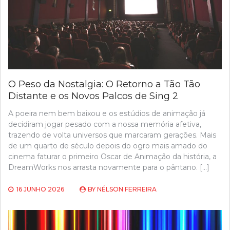
O Peso da Nostalgia: O Retorno a Tão Tão
Distante e os Novos Palcos de Sing 2
A poeira nem bem baixou e os estúdios de animação já
decidiram jogar pesado com a nossa memória afetiva,
trazendo de volta universos que marcaram gerações. Mais
de um quarto de século depois do ogro mais amado do
cinema faturar o primeiro Oscar de Animação da história, a
DreamWorks nos arrasta novamente para o pântano. […]
16 JUNHO 2026
BY
NÉLSON FERREIRA