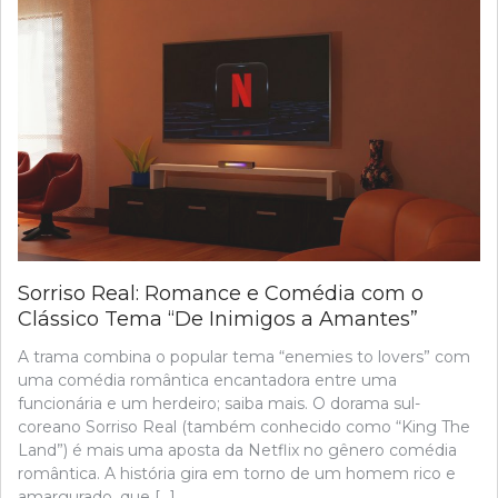
Sorriso Real: Romance e Comédia com o
Clássico Tema “De Inimigos a Amantes”
A trama combina o popular tema “enemies to lovers” com
uma comédia romântica encantadora entre uma
funcionária e um herdeiro; saiba mais. O dorama sul-
coreano Sorriso Real (também conhecido como “King The
Land”) é mais uma aposta da Netflix no gênero comédia
romântica. A história gira em torno de um homem rico e
amargurado, que […]