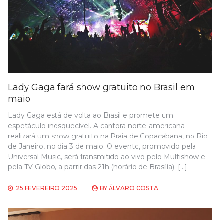
Lady Gaga fará show gratuito no Brasil em
maio
Lady Gaga está de volta ao Brasil e promete um
espetáculo inesquecível. A cantora norte-americana
realizará um show gratuito na Praia de Copacabana, no Rio
de Janeiro, no dia 3 de maio. O evento, promovido pela
Universal Music, será transmitido ao vivo pelo Multishow e
pela TV Globo, a partir das 21h (horário de Brasília). […]
25 FEVEREIRO 2025
BY
ÁLVARO COSTA