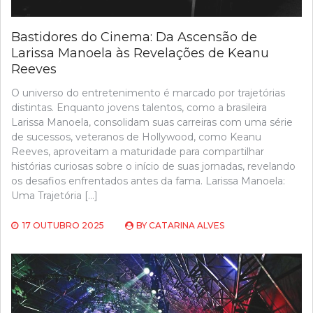
Bastidores do Cinema: Da Ascensão de
Larissa Manoela às Revelações de Keanu
Reeves
O universo do entretenimento é marcado por trajetórias
distintas. Enquanto jovens talentos, como a brasileira
Larissa Manoela, consolidam suas carreiras com uma série
de sucessos, veteranos de Hollywood, como Keanu
Reeves, aproveitam a maturidade para compartilhar
histórias curiosas sobre o início de suas jornadas, revelando
os desafios enfrentados antes da fama. Larissa Manoela:
Uma Trajetória […]
17 OUTUBRO 2025
BY
CATARINA ALVES